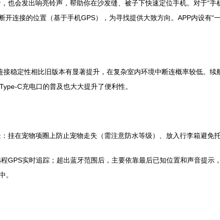
，也会发出响亮铃声，帮助你在沙发缝、被子下快速定位手机。对于“手
后断开连接的位置（基于手机GPS），为寻找提供大致方向。APP内设有
术，连接稳定性相比旧版本有显著提升，在复杂室内环境中断连概率较低。
Type-C充电口的普及也大大提升了便利性。
景：挂在宠物项圈上防止宠物走失（需注意防水等级）、放入行李箱避免
程GPS实时追踪；超出蓝牙范围后，主要依靠最后已知位置和声音提示
中。