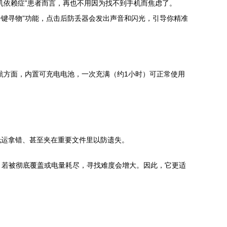
机依赖症”患者而言，再也不用因为找不到手机而焦虑了。
“一键寻物”功能，点击后防丢器会发出声音和闪光，引导你精准
续航方面，内置可充电电池，一次充满（约1小时）可正常使用
托运拿错、甚至夹在重要文件里以防遗失。
，若被彻底覆盖或电量耗尽，寻找难度会增大。因此，它更适