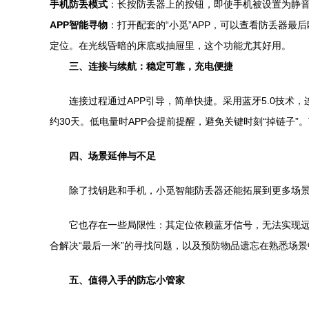
手机防丢模式
：长按防丢器上的按钮，即使手机被设置为静音
APP智能寻物
：打开配套的“小觅”APP，可以查看防丢器最
定位。在光线昏暗的床底或抽屉里，这个功能尤其好用。
三、连接与续航：稳定可靠，充电便捷
连接过程通过APP引导，简单快捷。采用蓝牙5.0技
约30天。低电量时APP会提前提醒，避免关键时刻“掉链子”。
四、场景延伸与不足
除了找钥匙和手机，小觅智能防丢器还能拓展到更多场
它也存在一些局限性：其定位依赖蓝牙信号，无法实现远
合解决“最后一米”的寻找问题，以及预防物品遗忘在熟悉场景
五、值得入手的防忘小管家