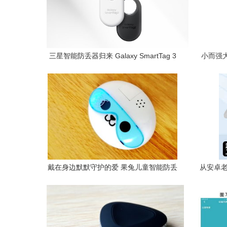
三星智能防丢器归来 Galaxy SmartTag 3
小而强大
或携 S26 FE 同台亮相
戴在身边默默守护的爱 果兔儿童智能防丢
从安卓老
徽章让安全触手可及