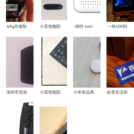
64g存储智
小觅智能防
纳特 mini
一块100到
能手表一块
丢器评测
蓝牙防丢贴
付的智能手
支持拍照微
其貌不扬却
片贝壳白现
表 多功能
信 qq 防丢
是你的贴身
价与电商最
防丢神器，
器 电话 蓝
好帮手
低报价分析
真香还是智
牙 计步器
商税？
录音
powered
深圳市宏创
小觅智能防
小米有品再
改变生活的
discuz
兴电子科技
丢器评测
推力作 智
好帮手 小
专注智能防
其貌不扬却
能防丢锁，
觅智能防丢
丢器，守护
是你的贴身
全方位守护
器，守护你
您的每件宝
好帮手
家庭安全
的每日便捷