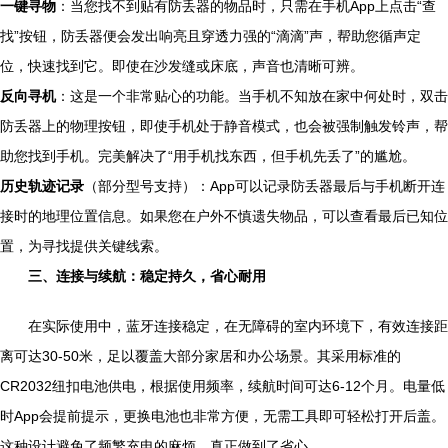
一键寻物
：当您找不到贴有防丢器的物品时，只需在手机App上点击“查
找”按钮，防丢器便会发出响亮且穿透力强的“滴滴”声，帮助您循声定
位，快速找到它。即使在沙发缝或床底，声音也清晰可辨。
反向寻机
：这是一个非常贴心的功能。当手机不知放在家中何处时，双击
防丢器上的物理按钮，即使手机处于静音模式，也会被强制触发铃声，帮
助您找到手机。完美解决了“用手机找东西，但手机先丢了”的尴尬。
历史轨迹记录
（部分型号支持）：App可以记录防丢器最后与手机断开连
接时的地理位置信息。如果您在户外不慎遗失物品，可以查看最后已知位
置，为寻找提供关键线索。
三、连接与续航：稳定持久，省心耐用
在实际使用中，蓝牙连接稳定，在无障碍的室内环境下，有效连接距
离可达30-50米，足以覆盖大部分家居和办公场景。其采用标准的
CR2032纽扣电池供电，根据使用频率，续航时间可达6-12个月。电量低
时App会提前提示，更换电池也非常方便，无需工具即可轻松打开后盖。
这种设计避免了频繁充电的麻烦，真正做到了省心。