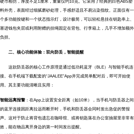
硬币相仿，厚度不足1厘米，重量仅约10克。它采用了经典的白色ABS塑
料外壳，表面经过细腻磨砂处理，手感舒适且不易沾染指纹。正面仅有一
个多功能按键和一个状态指示灯，设计极简，可以轻松悬挂在钥匙串上、
塞进钱包夹层或利用附赠的挂绳固定在背包、行李箱上，几乎不增加额外
负担。
二、核心功能体验：双向防丢，智能提醒
这款防丢器的核心工作原理是通过低功耗蓝牙（BLE）与智能手机连
接。在手机端下载配套的“JAALEE”App并完成简单配对后，即可开始使
用。其主要功能清晰且实用：
智能远离报警
：在App上设置安全距离（如10米），当手机与防丢器之间
的蓝牙连接因距离拉远而断开时，手机和防丢器会同时发出急促的警报
声。这对于防止将背包遗忘在咖啡馆、或将钥匙落在办公室抽屉里非常有
效，能在物品离开身边的第一时间发出提醒。