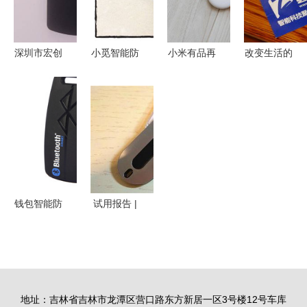
牙 计步器
商税？
录音
powered
深圳市宏创
小觅智能防
小米有品再
改变生活的
discuz
兴电子科技
丢器评测
推力作 智
好帮手 小
专注智能防
其貌不扬却
能防丢锁，
觅智能防丢
丢器，守护
是你的贴身
全方位守护
器，守护你
您的每件宝
好帮手
家庭安全
的每日便捷
物
钱包智能防
试用报告 |
丢器 便捷
让健忘不再
守护，智能
成为困扰
生活新选择
小觅智能防
丢器体验
地址：吉林省吉林市龙潭区营口路东方新居一区3号楼12号车库