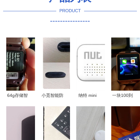
PRODUCT
----------------
64g存储智
小觅智能防
纳特 mini
一块100到
能手表一块
丢器评测
蓝牙防丢贴
付的智能手
支持拍照微
其貌不扬却
片贝壳白现
表 多功能
信 qq 防丢
是你的贴身
价与电商最
防丢神器，
器 电话 蓝
好帮手
低报价分析
真香还是智